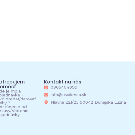
otrebujem
Kontakt na nás
omôcť
0905404999
de je moja
info@usialenca.sk
bjednávka ?
ko predať/darovať
Hlavná 221/25 90042 Dunajská Lužná
nihy ?
dstúpenie od
mluvy/Vrátenie
bjednávky