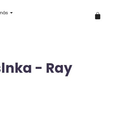
 nás
slnka - Ray