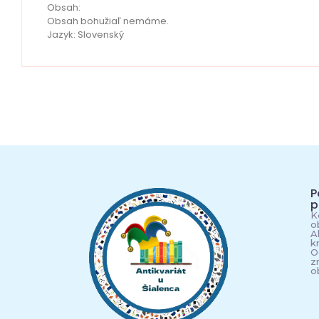
Obsah:
Obsah bohužiaľ nemáme.
Jazyk: Slovenský
P
p
K
o
A
k
O
z
o