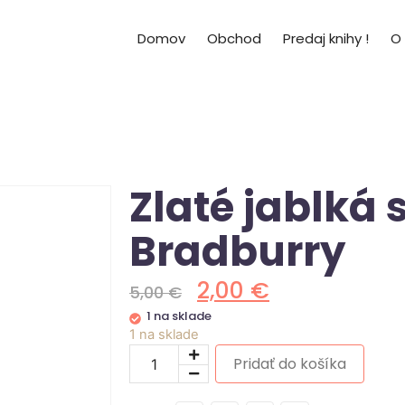
Domov
Obchod
Predaj knihy !
O
Zlaté jablká 
Bradburry
2,00
€
5,00
€
1 na sklade
1 na sklade
Pridať do košíka