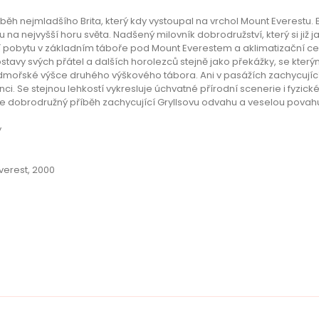
říběh nejmladšího Brita, který kdy vystoupal na vrchol Mount Everes
 na nejvyšší horu světa. Nadšený milovník dobrodružství, který si již j
 pobytu v základním táboře pod Mount Everestem a aklimatizační ces
ostavy svých přátel a dalších horolezců stejně jako překážky, se kt
ořské výšce druhého výškového tábora. Ani v pasážích zachycujících 
. Se stejnou lehkostí vykresluje úchvatné přírodní scenerie i fyzick
je dobrodružný příběh zachycující Gryllsovu odvahu a veselou povahu,
y
verest, 2000