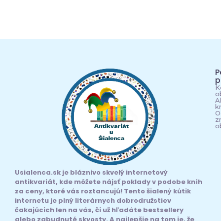
P
p
K
o
A
k
O
z
o
Usialenca.sk je bláznivo skvelý internetový
antikvariát, kde môžete nájsť poklady v podobe kníh
za ceny, ktoré vás roztancujú! Tento šialený kútik
internetu je plný literárnych dobrodružstiev
čakajúcich len na vás, či už hľadáte bestsellery
alebo zabudnuté skvosty. A najlepšie na tom je, že