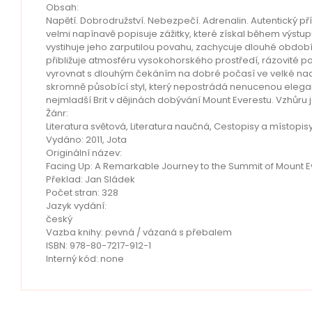
Obsah:
Napětí. Dobrodružství. Nebezpečí. Adrenalin. Autentický p
velmi napínavě popisuje zážitky, které získal během výstupu
vystihuje jeho zarputilou povahu, zachycuje dlouhé období
přibližuje atmosféru vysokohorského prostředí, rázovité p
vyrovnat s dlouhým čekáním na dobré počasí ve velké nadm
skromně působící styl, který nepostrádá nenucenou eleganci
nejmladší Brit v dějinách dobývání Mount Everestu. Vzhůru 
Žánr:
Literatura světová, Literatura naučná, Cestopisy a místopis
Vydáno: 2011, Jota
Originální název:
Facing Up: A Remarkable Journey to the Summit of Mount E
Překlad: Jan Sládek
Počet stran: 328
Jazyk vydání:
český
Vazba knihy: pevná / vázaná s přebalem
ISBN: 978-80-7217-912-1
Interný kód: none