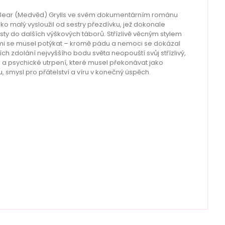
tu. Bear (Medvěd) Grylls ve svém dokumentárním románu
ako malý vysloužil od sestry přezdívku, jež dokonale
ty do dalších výškových táborů. Střízlivě věcným stylem
erými se musel potýkat – kromě pádu a nemoci se dokázal
zdolání nejvyššího bodu světa neopouští svůj střízlivý,
é a psychické utrpení, které musel překonávat jako
 smysl pro přátelství a víru v konečný úspěch.