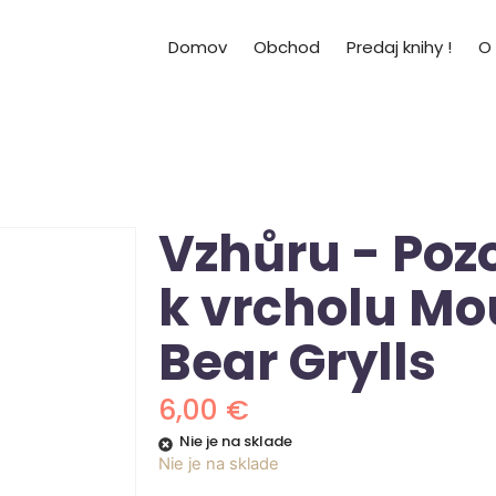
Domov
Obchod
Predaj knihy !
O
Vzhůru - Poz
k vrcholu Mo
Bear Grylls
6,00
€
Nie je na sklade
Nie je na sklade