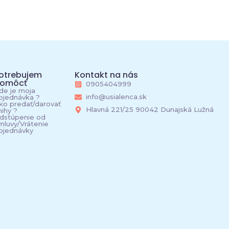
otrebujem
Kontakt na nás
omôcť
0905404999
de je moja
info@usialenca.sk
bjednávka ?
ko predať/darovať
Hlavná 221/25 90042 Dunajská Lužná
nihy ?
dstúpenie od
mluvy/Vrátenie
bjednávky