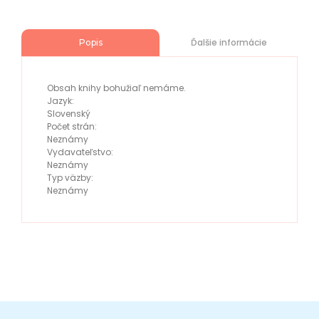
Ďalšie informácie
Popis
Obsah knihy bohužiaľ nemáme.
Jazyk:
Slovenský
Počet strán:
Neznámy
Vydavateľstvo:
Neznámy
Typ väzby:
Neznámy