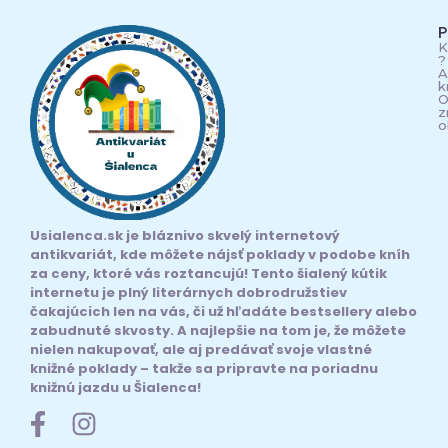
P
K
?
A
k
O
z
o
Usialenca.sk je bláznivo skvelý internetový
antikvariát, kde môžete nájsť poklady v podobe kníh
za ceny, ktoré vás roztancujú! Tento šialený kútik
internetu je plný literárnych dobrodružstiev
čakajúcich len na vás, či už hľadáte bestsellery alebo
zabudnuté skvosty. A najlepšie na tom je, že môžete
nielen nakupovať, ale aj predávať svoje vlastné
knižné poklady – takže sa pripravte na poriadnu
knižnú jazdu u Šialenca!