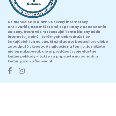
Usialenca.sk je bláznivo skvelý internetový
antikvariát, kde môžete nájsť poklady v podobe kníh
za ceny, ktoré vás roztancujú! Tento šialený kútik
internetu je plný literárnych dobrodružstiev
čakajúcich len na vás, či už hľadáte bestsellery alebo
zabudnuté skvosty. A najlepšie na tom je, že môžete
nielen nakupovať, ale aj predávať svoje vlastné
knižné poklady – takže sa pripravte na poriadnu
knižnú jazdu u Šialenca!