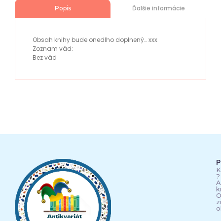
Ďalšie informácie
Popis
Obsah knihy bude onedlho doplnený… xxx
Zoznam vád:
Bez vád
P
K
?
A
k
O
z
o