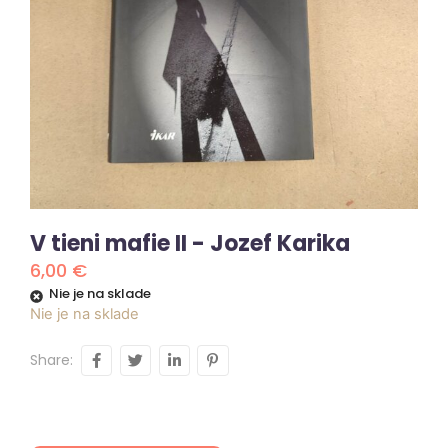
V tieni mafie II - Jozef Karika
6,00
€
Nie je na sklade
Nie je na sklade
Share: