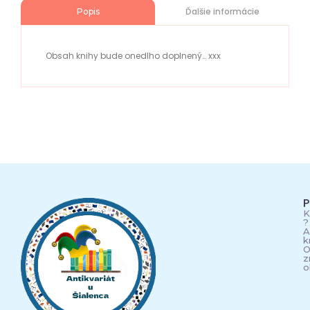
Ďalšie informácie
Popis
Obsah knihy bude onedlho doplnený… xxx
P
K
?
A
k
O
z
o