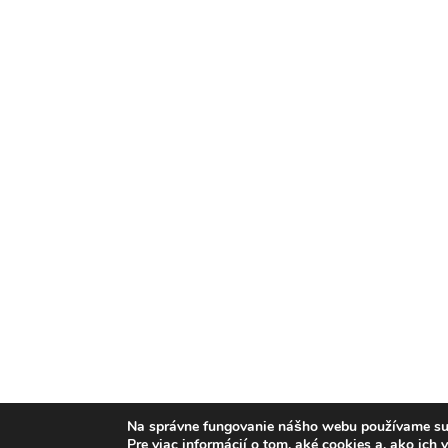
Na správne fungovanie nášho webu používame suš
Pre viac informácií o tom, aké cookies a, ako ich 