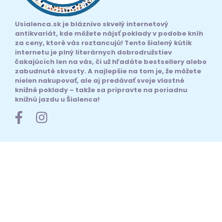
Usialenca.sk je bláznivo skvelý internetový
antikvariát, kde môžete nájsť poklady v podobe kníh
za ceny, ktoré vás roztancujú! Tento šialený kútik
internetu je plný literárnych dobrodružstiev
čakajúcich len na vás, či už hľadáte bestsellery alebo
zabudnuté skvosty. A najlepšie na tom je, že môžete
nielen nakupovať, ale aj predávať svoje vlastné
knižné poklady – takže sa pripravte na poriadnu
knižnú jazdu u Šialenca!