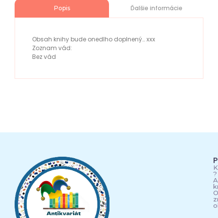
Ďalšie informácie
Popis
Obsah knihy bude onedlho doplnený… xxx
Zoznam vád:
Bez vád
P
K
?
A
k
O
z
o