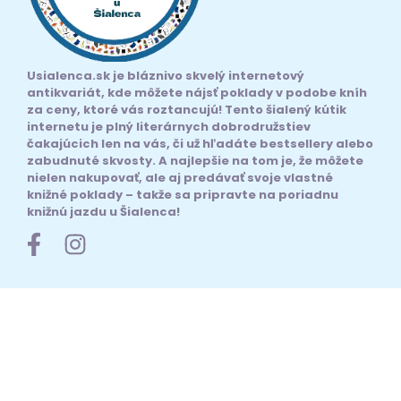
Usialenca.sk je bláznivo skvelý internetový
antikvariát, kde môžete nájsť poklady v podobe kníh
za ceny, ktoré vás roztancujú! Tento šialený kútik
internetu je plný literárnych dobrodružstiev
čakajúcich len na vás, či už hľadáte bestsellery alebo
zabudnuté skvosty. A najlepšie na tom je, že môžete
nielen nakupovať, ale aj predávať svoje vlastné
knižné poklady – takže sa pripravte na poriadnu
knižnú jazdu u Šialenca!