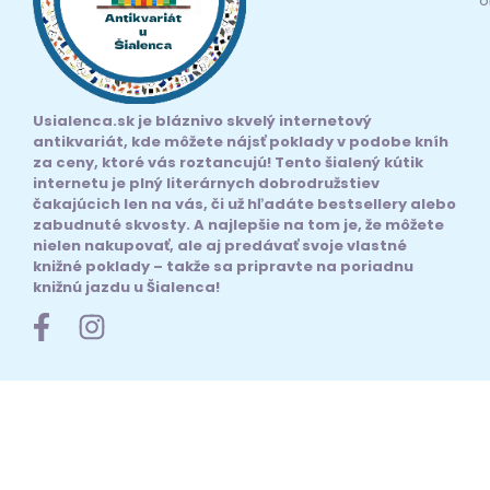
Usialenca.sk je bláznivo skvelý internetový
antikvariát, kde môžete nájsť poklady v podobe kníh
za ceny, ktoré vás roztancujú! Tento šialený kútik
internetu je plný literárnych dobrodružstiev
čakajúcich len na vás, či už hľadáte bestsellery alebo
zabudnuté skvosty. A najlepšie na tom je, že môžete
nielen nakupovať, ale aj predávať svoje vlastné
knižné poklady – takže sa pripravte na poriadnu
knižnú jazdu u Šialenca!