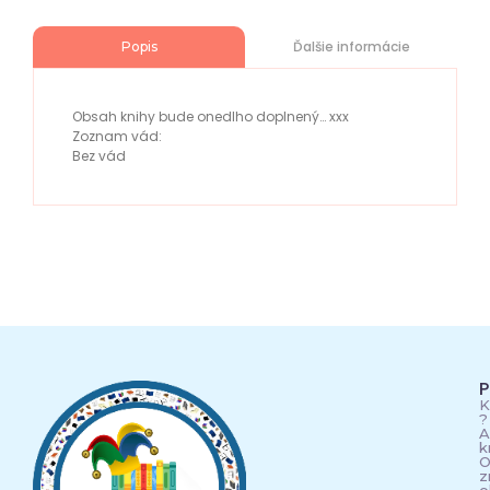
Ďalšie informácie
Popis
Obsah knihy bude onedlho doplnený… xxx
Zoznam vád:
Bez vád
P
K
?
A
k
O
z
o