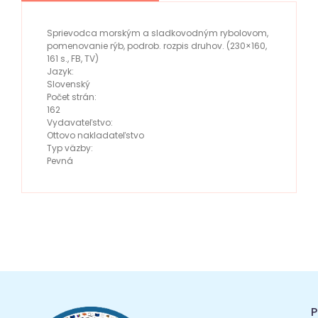
Sprievodca morským a sladkovodným rybolovom,
pomenovanie rýb, podrob. rozpis druhov. (230×160,
161 s., FB, TV)
Jazyk:
Slovenský
Počet strán:
162
Vydavateľstvo:
Ottovo nakladateľstvo
Typ väzby:
Pevná
P