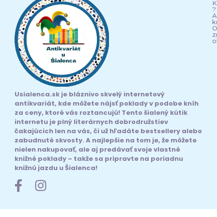
K
?
A
k
O
z
o
Usialenca.sk je bláznivo skvelý internetový
antikvariát, kde môžete nájsť poklady v podobe kníh
za ceny, ktoré vás roztancujú! Tento šialený kútik
internetu je plný literárnych dobrodružstiev
čakajúcich len na vás, či už hľadáte bestsellery alebo
zabudnuté skvosty. A najlepšie na tom je, že môžete
nielen nakupovať, ale aj predávať svoje vlastné
knižné poklady – takže sa pripravte na poriadnu
knižnú jazdu u Šialenca!