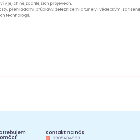
ví v jejich nejzdařilejších projevech.
osty, přehradami, průplavy, železnicemi a tunely i vědeckými zaříze
ch technologií.
otrebujem
Kontakt na nás
omôcť
0905404999