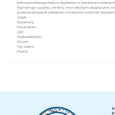
Kniha představuje historii stavitelství a stavebního inženýrst
Seznamuje s paláci, chrámy, monolitickými skulpturami, m
podává výmluvné svědectví o hranicích možností stavební
Jazyk:
Slovenský
Počet strán:
240
Vydavateľstvo:
Slovart
Typ väzby:
Pevná
P
p