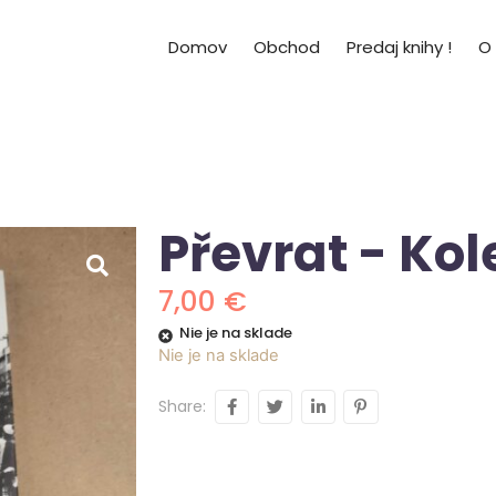
Domov
Obchod
Predaj knihy !
O
Převrat - Kol
7,00
€
Nie je na sklade
Nie je na sklade
Share: