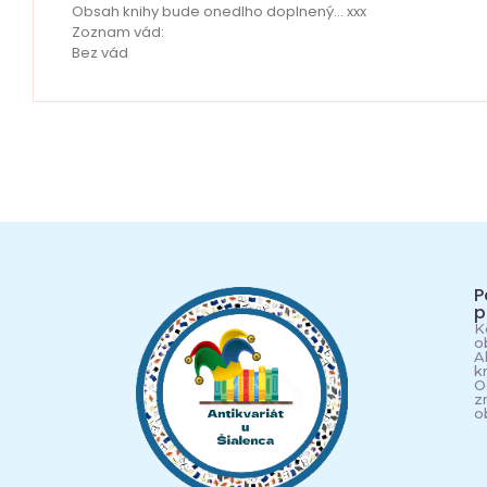
Obsah knihy bude onedlho doplnený… xxx
Zoznam vád:
Bez vád
P
p
K
o
A
k
O
z
o