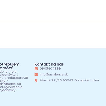
otrebujem
Kontakt na nás
omôcť
0905404999
de je moja
info@usialenca.sk
bjednávka ?
ko predať/darovať
Hlavná 221/25 90042 Dunajská Lužná
nihy ?
dstúpenie od
mluvy/Vrátenie
bjednávky