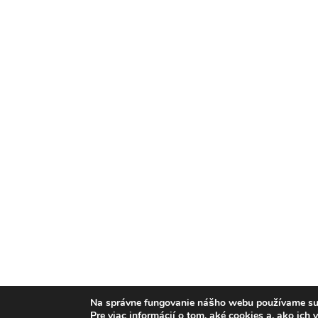
Na správne fungovanie nášho webu používame suš
Pre viac informácií o tom, aké cookies a, ako ich 