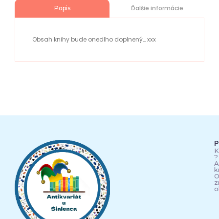
Ďalšie informácie
Popis
Obsah knihy bude onedlho doplnený… xxx
P
K
?
A
k
O
z
o