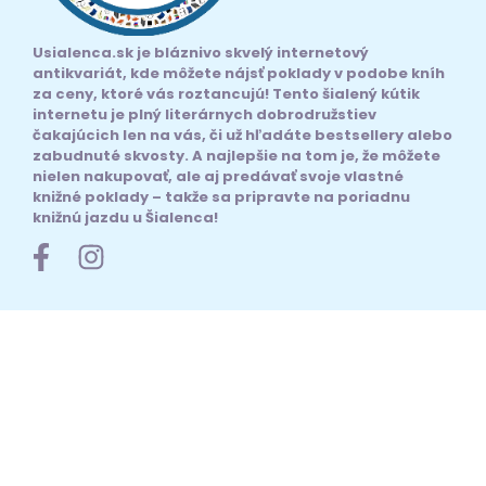
Usialenca.sk je bláznivo skvelý internetový
antikvariát, kde môžete nájsť poklady v podobe kníh
za ceny, ktoré vás roztancujú! Tento šialený kútik
internetu je plný literárnych dobrodružstiev
čakajúcich len na vás, či už hľadáte bestsellery alebo
zabudnuté skvosty. A najlepšie na tom je, že môžete
nielen nakupovať, ale aj predávať svoje vlastné
knižné poklady – takže sa pripravte na poriadnu
knižnú jazdu u Šialenca!