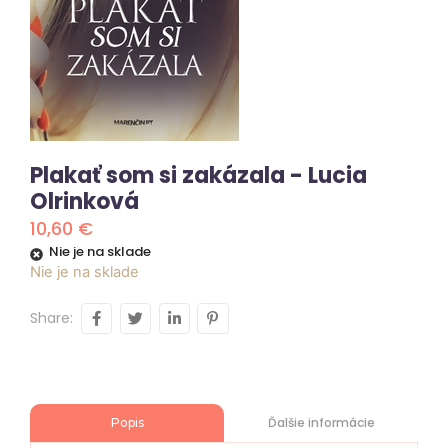
Plakať som si zakázala - Lucia
Olrinková
10,60
€
Nie je na sklade
Nie je na sklade
Share:
Ďalšie informácie
Popis