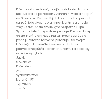
Krásna, sebavedomá, milujúca slobodu. Taká je
Rosie, ktorá sa po rokoch v zahraničí vracia naspäť
na Slovensko. Po niekoľkých kopancoch a pádoch
sa zdá, že jej život nabral smer, ktorým sa chcela
vždy uberať. Až do chvíle, kým nespozná Filipa.
Syna majiteľa firmy v ktorej pracuje. Prečo sa k nej
chlap, ktorý ju ani nepozná tak hrozne správa a
prečo ju zároveň tak veľmi priťahuje? So svojimi
bláznivými kamarátmi po svojom boku sa
podvedome púšťa do niečoho, čomu sa celé roky
úspešne vyhýbala.
Jazyk:
Slovenský
Počet strán:
240
Vydavateľstvo:
Marenčin PT
Typ väzby:
Tvrdá