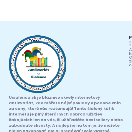
P
K
?
A
k
O
z
o
Usialenca.sk je bláznivo skvelý internetový
antikvariát, kde môžete nájsť poklady v podobe kníh
za ceny, ktoré vás roztancujú! Tento šialený kútik
internetu je plný literárnych dobrodružstiev
čakajúcich len na vás, či už hľadáte bestsellery alebo
zabudnuté skvosty. A najlepšie na tom je, že môžete
nielen nakupovať, ale aj predávať svoje vlastné