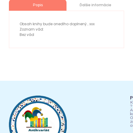
Ďalšie informácie
Popis
Obsah knihy bude onedlho doplnený… xxx
Zoznam vád:
Bez vád
P
K
?
A
k
O
z
o