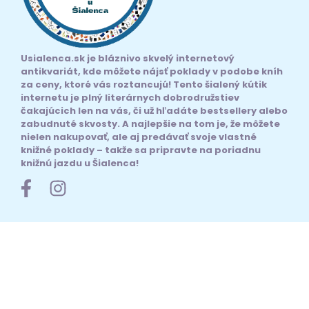
Usialenca.sk je bláznivo skvelý internetový
antikvariát, kde môžete nájsť poklady v podobe kníh
za ceny, ktoré vás roztancujú! Tento šialený kútik
internetu je plný literárnych dobrodružstiev
čakajúcich len na vás, či už hľadáte bestsellery alebo
zabudnuté skvosty. A najlepšie na tom je, že môžete
nielen nakupovať, ale aj predávať svoje vlastné
knižné poklady – takže sa pripravte na poriadnu
knižnú jazdu u Šialenca!