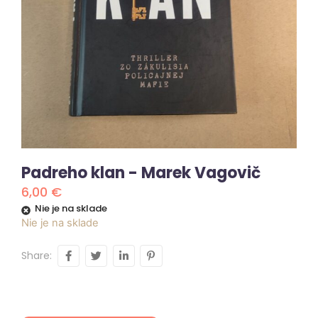
Padreho klan - Marek Vagovič
6,00
€
Nie je na sklade
Nie je na sklade
Share: