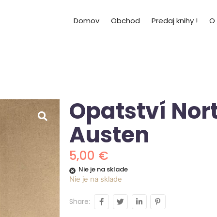
Domov
Obchod
Predaj knihy !
O
Opatství Nor
Austen
5,00
€
Nie je na sklade
Nie je na sklade
Share: