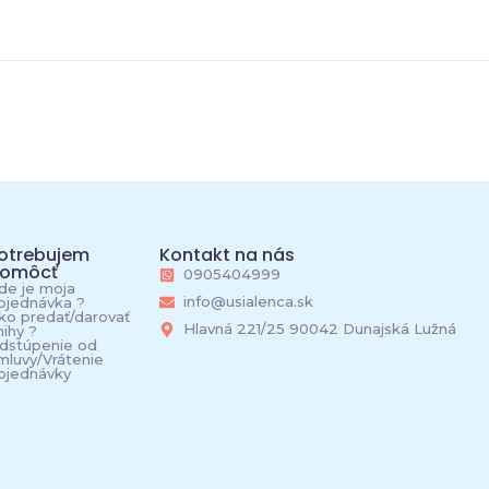
otrebujem
Kontakt na nás
omôcť
0905404999
de je moja
info@usialenca.sk
bjednávka ?
ko predať/darovať
Hlavná 221/25 90042 Dunajská Lužná
nihy ?
dstúpenie od
mluvy/Vrátenie
bjednávky