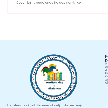
Obsah knihy bude onedlho doplnený… xxx
P
p
K
o
A
k
O
z
o
Usialenca.sk je bláznivo skvelý internetový