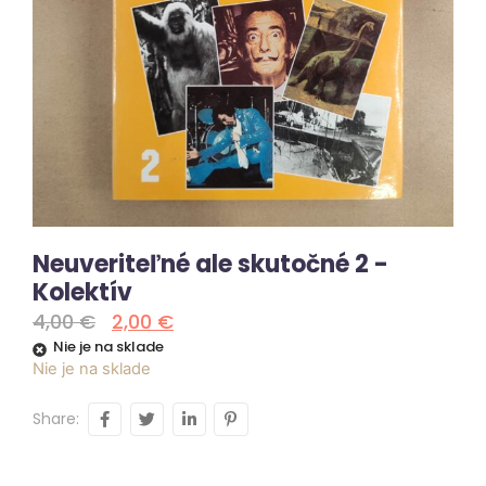
Neuveriteľné ale skutočné 2 -
Kolektív
4,00
€
2,00
€
Nie je na sklade
Nie je na sklade
Share: