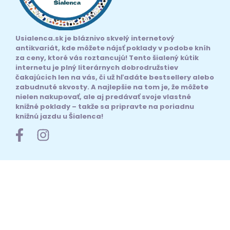
Usialenca.sk je bláznivo skvelý internetový
antikvariát, kde môžete nájsť poklady v podobe kníh
za ceny, ktoré vás roztancujú! Tento šialený kútik
internetu je plný literárnych dobrodružstiev
čakajúcich len na vás, či už hľadáte bestsellery alebo
zabudnuté skvosty. A najlepšie na tom je, že môžete
nielen nakupovať, ale aj predávať svoje vlastné
knižné poklady – takže sa pripravte na poriadnu
knižnú jazdu u Šialenca!