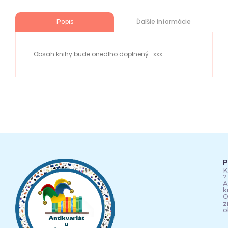
Ďalšie informácie
Popis
Obsah knihy bude onedlho doplnený… xxx
P
K
?
A
k
O
z
o