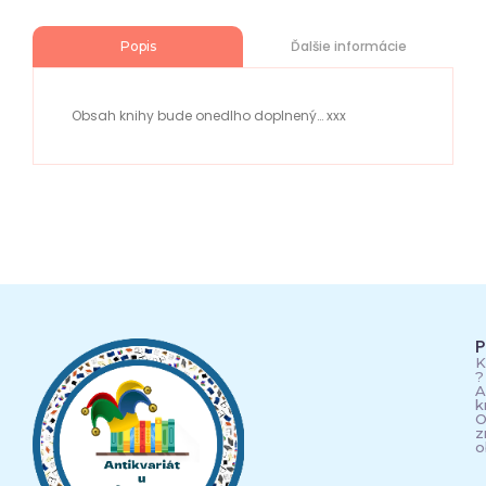
Ďalšie informácie
Popis
Obsah knihy bude onedlho doplnený… xxx
P
K
?
A
k
O
z
o