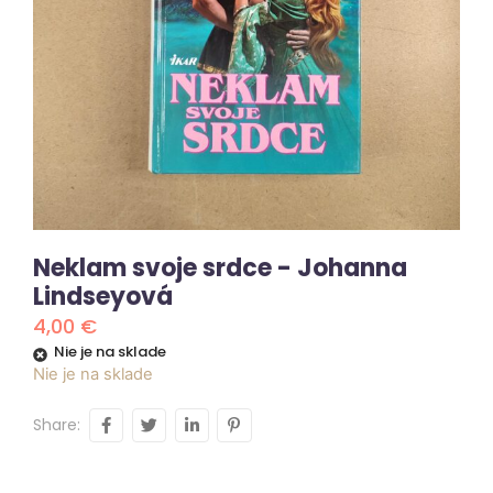
Neklam svoje srdce - Johanna
Lindseyová
4,00
€
Nie je na sklade
Nie je na sklade
Share: