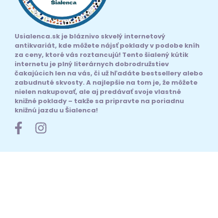
Usialenca.sk je bláznivo skvelý internetový
antikvariát, kde môžete nájsť poklady v podobe kníh
za ceny, ktoré vás roztancujú! Tento šialený kútik
internetu je plný literárnych dobrodružstiev
čakajúcich len na vás, či už hľadáte bestsellery alebo
zabudnuté skvosty. A najlepšie na tom je, že môžete
nielen nakupovať, ale aj predávať svoje vlastné
knižné poklady – takže sa pripravte na poriadnu
knižnú jazdu u Šialenca!