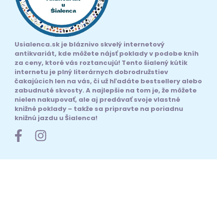
Usialenca.sk je bláznivo skvelý internetový
antikvariát, kde môžete nájsť poklady v podobe kníh
za ceny, ktoré vás roztancujú! Tento šialený kútik
internetu je plný literárnych dobrodružstiev
čakajúcich len na vás, či už hľadáte bestsellery alebo
zabudnuté skvosty. A najlepšie na tom je, že môžete
nielen nakupovať, ale aj predávať svoje vlastné
knižné poklady – takže sa pripravte na poriadnu
knižnú jazdu u Šialenca!