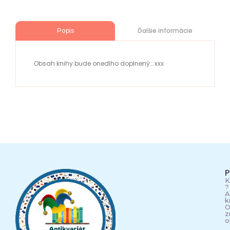
Ďalšie informácie
Popis
Obsah knihy bude onedlho doplnený… xxx
P
K
?
A
k
O
z
o