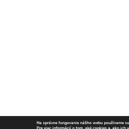
Na správne fungovanie nášho webu používame suš
Pre viac informácií o tom, aké cookies a, ako ich 