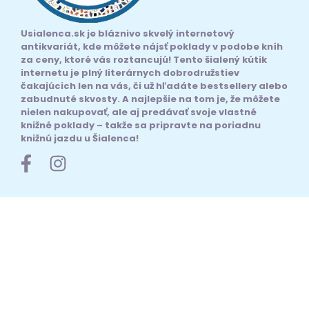
Usialenca.sk je bláznivo skvelý internetový
antikvariát, kde môžete nájsť poklady v podobe kníh
za ceny, ktoré vás roztancujú! Tento šialený kútik
internetu je plný literárnych dobrodružstiev
čakajúcich len na vás, či už hľadáte bestsellery alebo
zabudnuté skvosty. A najlepšie na tom je, že môžete
nielen nakupovať, ale aj predávať svoje vlastné
knižné poklady – takže sa pripravte na poriadnu
knižnú jazdu u Šialenca!