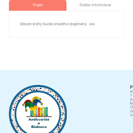
Ďalšie informácie
Popis
Obsah knihy bude onedlho doplnený… xxx
P
K
?
A
k
O
z
o