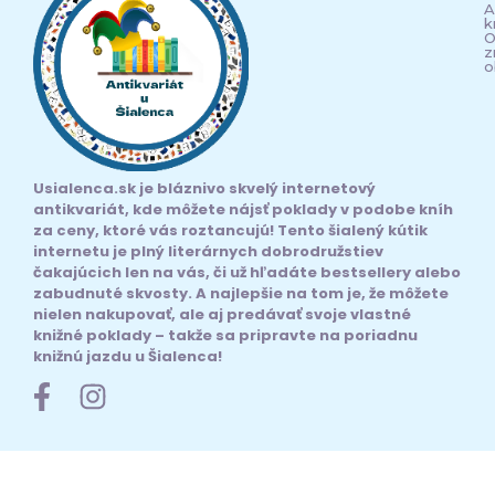
A
k
O
z
o
Usialenca.sk je bláznivo skvelý internetový
antikvariát, kde môžete nájsť poklady v podobe kníh
za ceny, ktoré vás roztancujú! Tento šialený kútik
internetu je plný literárnych dobrodružstiev
čakajúcich len na vás, či už hľadáte bestsellery alebo
zabudnuté skvosty. A najlepšie na tom je, že môžete
nielen nakupovať, ale aj predávať svoje vlastné
knižné poklady – takže sa pripravte na poriadnu
knižnú jazdu u Šialenca!