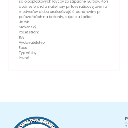
sa o poplatkových lovcov zo západnej Európy, ktorí
dodnes brázdia naše hory pri love raticovej zver i a
medveďov alebo prečesávajú úrodné roviny pri
poľovačkách na bažanty, zajace a kačice.
Jazyk:
Slovenský
Počet strán:
158
Vydavateľstvo:
Epos
Typ väzby:
Pevná
P
K
?