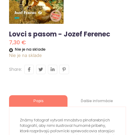
Lovci s pasom - Jozef Ferenec
7,30
€
Nie je na sklade
Nie je na sklade
Share:
Ďalšie informácie
Popis
Známy fotograf vytvoril množstvo plnofarebných
fotografií, aby nimi ilustroval humorné príbehy,
ktoré rozprávajú poľovnícki sprievodcovia starajúci