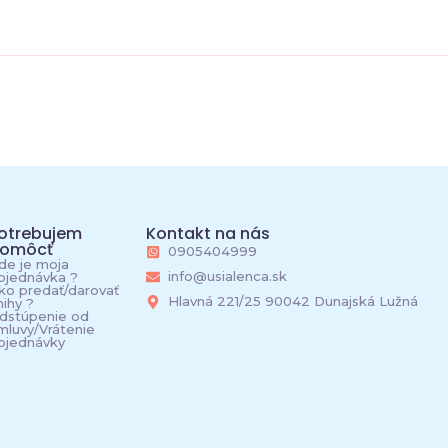
otrebujem
Kontakt na nás
omôcť
0905404999
de je moja
info@usialenca.sk
bjednávka ?
ko predať/darovať
Hlavná 221/25 90042 Dunajská Lužná
nihy ?
dstúpenie od
mluvy/Vrátenie
bjednávky