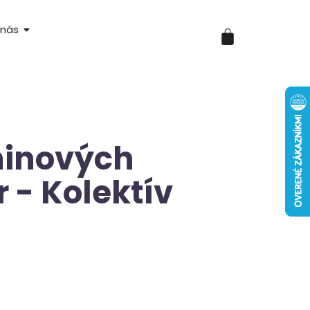
 nás
ninových
 - Kolektív