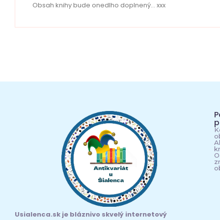
Obsah knihy bude onedlho doplnený… xxx
P
p
K
o
A
k
O
z
o
Usialenca.sk je bláznivo skvelý internetový