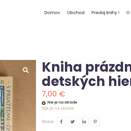
Domov
Obchod
Predaj knihy !
O
Kniha prázd
detských hier
7,00
€
Nie je na sklade
Nie je na sklade
Share: