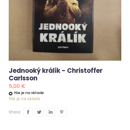
Jednooký králík - Christoffer
Carlsson
5,00
€
Nie je na sklade
Nie je na sklade
Share: