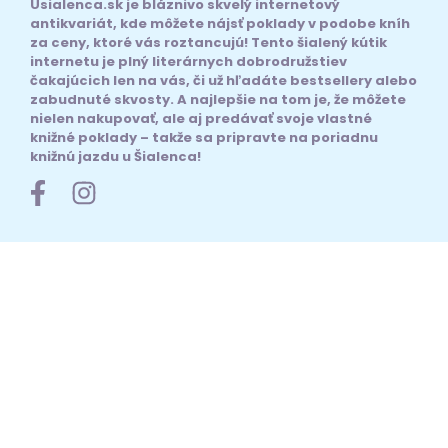
Usialenca.sk je bláznivo skvelý internetový
antikvariát, kde môžete nájsť poklady v podobe kníh
za ceny, ktoré vás roztancujú! Tento šialený kútik
internetu je plný literárnych dobrodružstiev
čakajúcich len na vás, či už hľadáte bestsellery alebo
zabudnuté skvosty. A najlepšie na tom je, že môžete
nielen nakupovať, ale aj predávať svoje vlastné
knižné poklady – takže sa pripravte na poriadnu
knižnú jazdu u Šialenca!