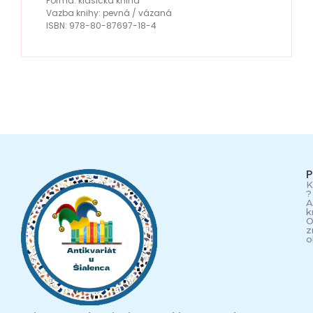
Forma: klasická kniha
Vazba knihy: pevná / vázaná
ISBN: 978-80-87697-18-4
P
K
?
A
k
O
z
o