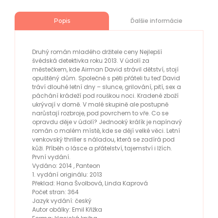
Ďalšie informácie
Popis
Druhý román mladého držitele ceny Nejlepší
švédská detektivka roku 2013. V údolí za
městečkem, kde Airman David strávil dětství, stojí
opuštěný dům. Společně s pěti přáteli tu teď David
tráví dlouhé letní dny – slunce, grilování, pití, sex a
páchání krádeží pod rouškou noci. Kradené zboží
ukrývají v domě. V malé skupině ale postupně
narůstají rozbroje, pod povrchem to vře. Co se
opravdu děje v údolí? Jednooký králík je napínavý
román o malém místě, kde se dějí velké věci. Letní
venkovský thriller s náladou, která se zadírá pod
kůži. Příběh o lásce a přátelství, tajemství i lžích.
První vydání.
Vydáno: 2014 , Panteon
1. vydání originálu: 2013
Překlad: Hana Švolbová, Linda Kaprová
Počet stran: 364
Jazyk vydání: český
Autor obálky: Emil Křižka