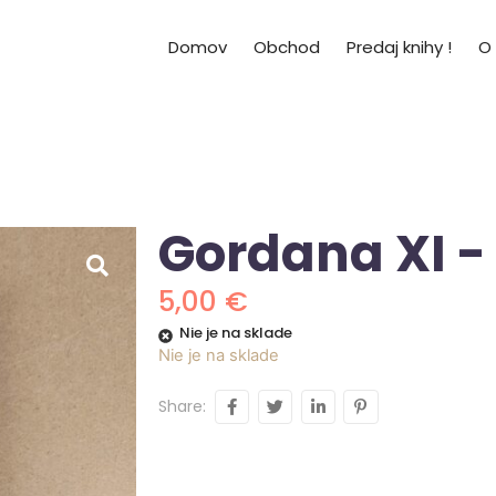
Domov
Obchod
Predaj knihy !
O
Gordana XI -
5,00
€
Nie je na sklade
Nie je na sklade
Share: