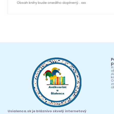
Obsah knihy bude onedlho doplnený… xxx
P
p
K
o
A
k
O
z
o
Usialenca.sk je bláznivo skvelý internetový