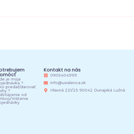
otrebujem
Kontakt na nás
omôcť
0905404999
de je moja
info@usialenca.sk
bjednávka ?
ko predať/darovať
Hlavná 221/25 90042 Dunajská Lužná
nihy ?
dstúpenie od
mluvy/Vrátenie
bjednávky