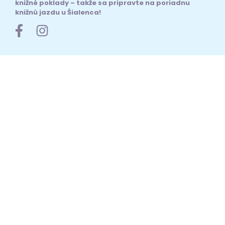
knižné poklady – takže sa pripravte na poriadnu
knižnú jazdu u Šialenca!