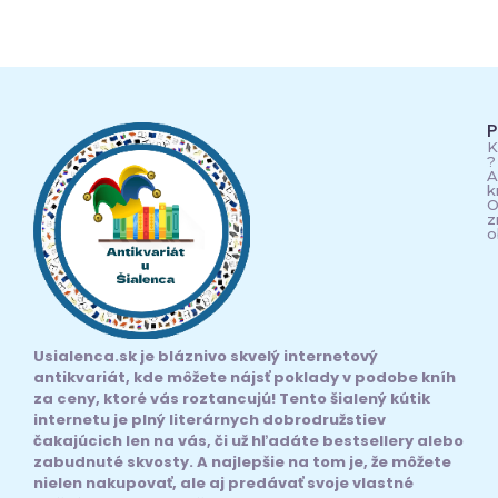
P
K
?
A
k
O
z
o
Usialenca.sk je bláznivo skvelý internetový
antikvariát, kde môžete nájsť poklady v podobe kníh
za ceny, ktoré vás roztancujú! Tento šialený kútik
internetu je plný literárnych dobrodružstiev
čakajúcich len na vás, či už hľadáte bestsellery alebo
zabudnuté skvosty. A najlepšie na tom je, že môžete
nielen nakupovať, ale aj predávať svoje vlastné