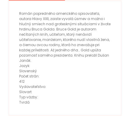
Román popredného amerického spisovateľa,
autora Hlavy XXII, zaiste vyvolá úsmev a možno i
hlučný smiech nad grotesknými situáciami v živote
hrdinu Bruca Golda. Bruce Gold je autorom
nečítaných kníh, učiteľom, ktorý nenávidí
učiteľovanie, manželom, ktorého nudí vlastná žena,
a čiernou ovcou rodiny, ktorá ho znevažuje pri
každej príležitosti. Až jedného dňa… Gold upúta
pozornosť samého prezidenta. Knihu preložil Dušan
Janák.
Jazyk:
Slovenský
Počet strán:
412
Vydavateľstvo:
Slovart
Typ väzby:
Tvrdá