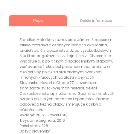
Ďalšie informácie
Popis
František Mikloško v rozhovore s Jánom Štrasserom
citlivo rozpráva o osobných témach ako rodina,
priateľstvá či náboženstvo. Už od vysokoškolských
štúdií sa angažoval v tzv. tajnej cirkvi. Otvorene sa
vyjadruje aj k politickým a spoločenským otázkam,
veď dvadsať rokov bol poslancom parlamentu a
ako aktívny politik sa stal priamym svedkom
mnohých kľúčových udalostí v dejinách
Slovenska. Hovorí o Charte 77, slovenskom
samizdate, sviečkovej manifestácii, delení
Československa aj mečiarizme. Spomína mnohých
svojich politických partnerov i oponentov. Priamo
odpovedá tiež na otázky smerujúce k cirkvi a
náboženstvu.
Vydané: 2016 , Slovart (SK)
1. vydanie originálu: 2016
Počet strán: 328
Jazyk: slovenský