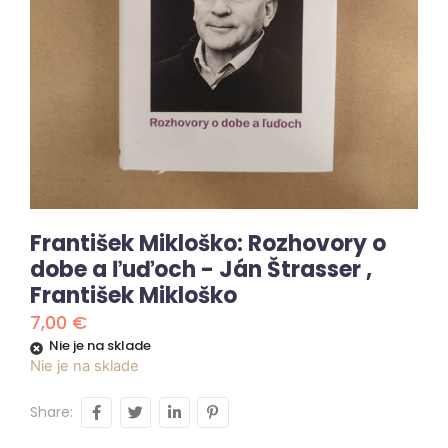
František Mikloško: Rozhovory o
dobe a ľuďoch - Ján Štrasser ,
František Mikloško
7,00
€
Nie je na sklade
Nie je na sklade
Share: