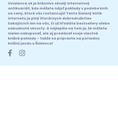
Usialenca.sk je bláznivo skvelý internetový
antikvariát, kde môžete nájsť poklady v podobe kníh
za ceny, ktoré vás roztancujú! Tento šialený kútik
internetu je plný literárnych dobrodružstiev
čakajúcich len na vás, či už hľadáte bestsellery alebo
zabudnuté skvosty. A najlepšie na tom je, že môžete
nielen nakupovať, ale aj predávať svoje vlastné
knižné poklady – takže sa pripravte na poriadnu
knižnú jazdu u Šialenca!