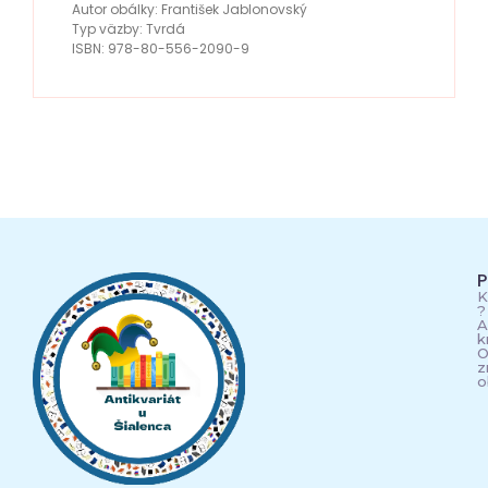
Autor obálky: František Jablonovský
Typ väzby: Tvrdá
ISBN: 978-80-556-2090-9
P
K
?
A
k
O
z
o