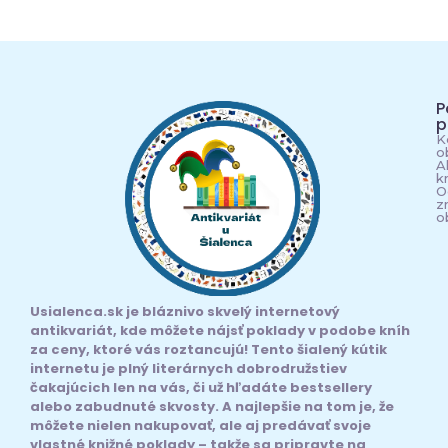
P
p
K
o
A
k
O
z
o
Usialenca.sk je bláznivo skvelý internetový
antikvariát, kde môžete nájsť poklady v podobe kníh
za ceny, ktoré vás roztancujú! Tento šialený kútik
internetu je plný literárnych dobrodružstiev
čakajúcich len na vás, či už hľadáte bestsellery
alebo zabudnuté skvosty. A najlepšie na tom je, že
môžete nielen nakupovať, ale aj predávať svoje
vlastné knižné poklady – takže sa pripravte na