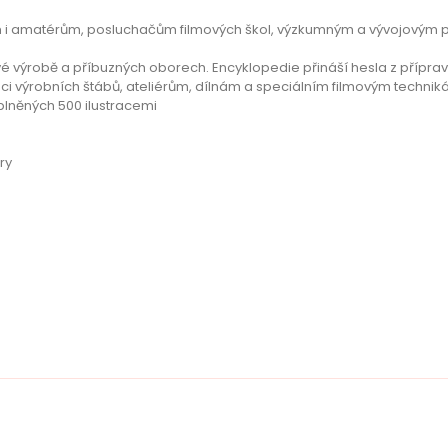
m i amatérům, posluchačům filmových škol, výzkumným a vývojovým 
 výrobě a příbuzných oborech. Encyklopedie přináší hesla z příprav
ci výrobních štábů, ateliérům, dílnám a speciálním filmovým technikám
plněných 500 ilustracemi
ry