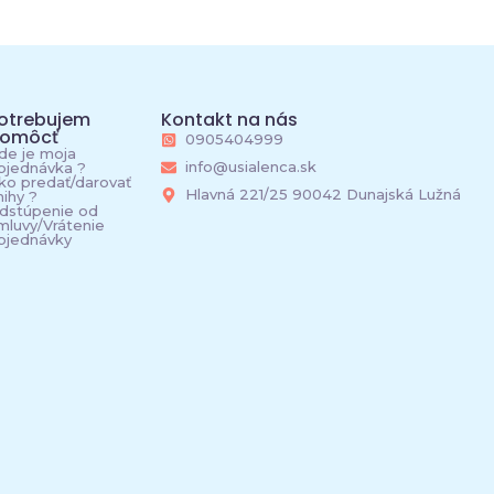
otrebujem
Kontakt na nás
omôcť
0905404999
de je moja
info@usialenca.sk
bjednávka ?
ko predať/darovať
Hlavná 221/25 90042 Dunajská Lužná
nihy ?
dstúpenie od
mluvy/Vrátenie
bjednávky