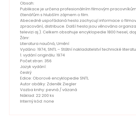
Obsah:
Publikace je určena profesionálním filmovým pracovníků
čtenářům s hlubším zájmem o film.
Abecedně uspořádaná hesla zachycují informace o filmové
zpracování, distribuce. Další hesla jsou věnována organiza
televizi aj.). Celkem obsahuje encyklopedie 1800 hesel, do
Žánr:
Literatura naučná, Umění
Vydáno: 1974, SNTL – Státní nakladatelství technické literatu
1. vydání originálu: 1974
Počet stran: 356
Jazyk vydání:
český
Edice: Oborové encyklopedie SNTL
Autor obálky: Zdeněk Ziegler
Vazba knihy: pevná / vázaná
Náklad: 22 200 ks
Interný kód: none