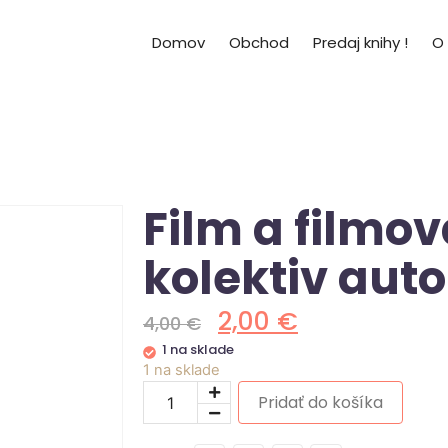
Domov
Obchod
Predaj knihy !
O
Film a filmov
kolektiv aut
2,00
€
4,00
€
1 na sklade
1 na sklade
Pridať do košíka