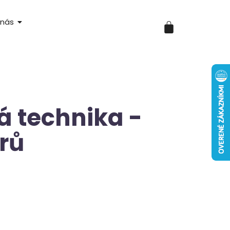
 nás
á technika -
orů