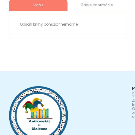
Ďalšie informácie
Popis
Obsah knihy bohužiaľ nemáme
P
K
?
A
k
O
z
o