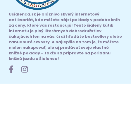
Usialenca.sk je bláznivo skvelý internetový
antikvariát, kde môžete nájsť poklady v podobe kníh
za ceny, ktoré vás roztancujú! Tento šialený kútik
internetu je plný literárnych dobrodružstiev
čakajúcich len na vás, či už hľadáte bestsellery alebo
zabudnuté skvosty. A najlepšie na tom je, že môžete
nielen nakupovať, ale aj predávať svoje vlastné
knižné poklady – takže sa pripravte na poriadnu
knižnú jazdu u Šialenca!