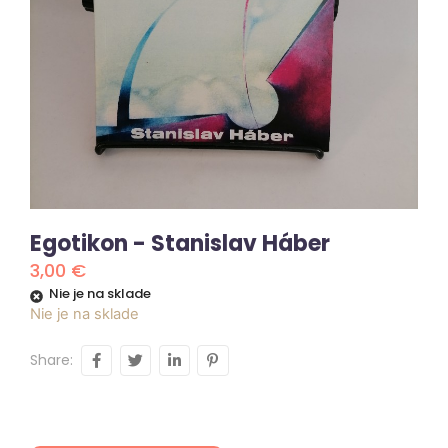
Egotikon - Stanislav Háber
3,00
€
Nie je na sklade
Nie je na sklade
Share: