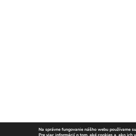
Na správne fungovanie nášho webu používame suš
Pre viac informácií o tom, aké cookies a, ako ich 