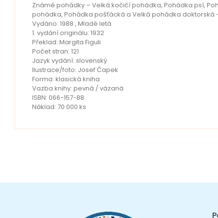
Známé pohádky – Velká kočičí pohádka, Pohádka psí, Pohá
pohádka, Pohádka pošťácká a Velká pohádka doktorská – jis
Vydáno: 1988 , Mladé letá
1. vydání originálu: 1932
Překlad: Margita Figuli
Počet stran: 121
Jazyk vydání: slovenský
Ilustrace/foto: Josef Čapek
Forma: klasická kniha
Vazba knihy: pevná / vázaná
ISBN: 066-157-88
Náklad: 70 000 ks
P