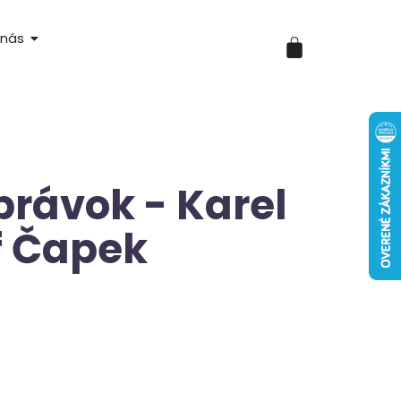
 nás
právok - Karel
f Čapek