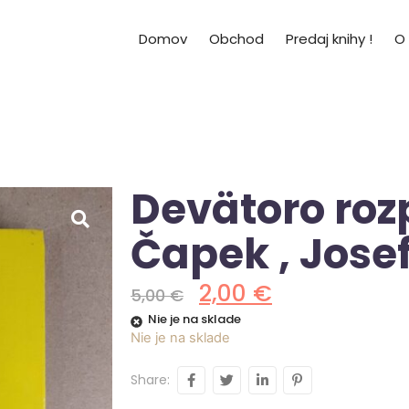
Domov
Obchod
Predaj knihy !
O
Devätoro roz
Čapek , Jose
2,00
€
5,00
€
Nie je na sklade
Nie je na sklade
Share: