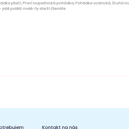
dka ptačí, První loupežnická pohádka, Pohádka vodnická, Druhá lou
tě potěší malé i ty starší čtenáře.
otrebujem
Kontakt na nás