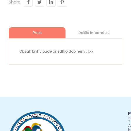
Share:
Ďalšie informácie
Popis
Obsah knihy bude onedlho doplnený… xxx
P
K
?
A
k