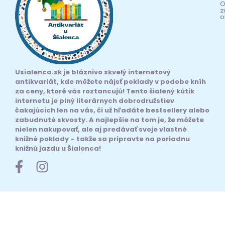
O
z
o
Usialenca.sk je bláznivo skvelý internetový
antikvariát, kde môžete nájsť poklady v podobe kníh
za ceny, ktoré vás roztancujú! Tento šialený kútik
internetu je plný literárnych dobrodružstiev
čakajúcich len na vás, či už hľadáte bestsellery alebo
zabudnuté skvosty. A najlepšie na tom je, že môžete
nielen nakupovať, ale aj predávať svoje vlastné
knižné poklady – takže sa pripravte na poriadnu
knižnú jazdu u Šialenca!