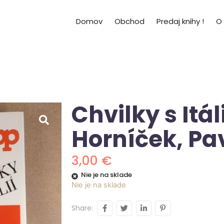
Domov
Obchod
Predaj knihy !
O
Chvilky s Itál
Horníček, Pa
3,00
€
Nie je na sklade
Nie je na sklade
Share: