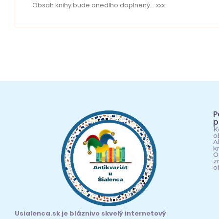
Obsah knihy bude onedlho doplnený… xxx
P
p
K
o
A
k
O
z
o
Usialenca.sk je bláznivo skvelý internetový