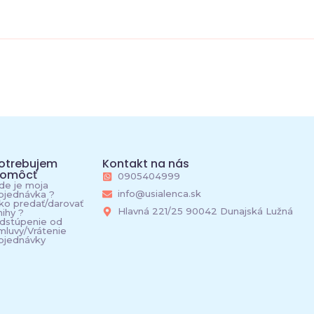
otrebujem
Kontakt na nás
omôcť
0905404999
de je moja
info@usialenca.sk
bjednávka ?
ko predať/darovať
Hlavná 221/25 90042 Dunajská Lužná
nihy ?
dstúpenie od
mluvy/Vrátenie
bjednávky