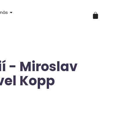
 nás
ií - Miroslav
vel Kopp