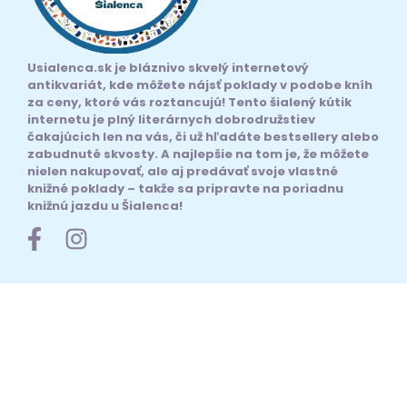
Usialenca.sk je bláznivo skvelý internetový
antikvariát, kde môžete nájsť poklady v podobe kníh
za ceny, ktoré vás roztancujú! Tento šialený kútik
internetu je plný literárnych dobrodružstiev
čakajúcich len na vás, či už hľadáte bestsellery alebo
zabudnuté skvosty. A najlepšie na tom je, že môžete
nielen nakupovať, ale aj predávať svoje vlastné
knižné poklady – takže sa pripravte na poriadnu
knižnú jazdu u Šialenca!