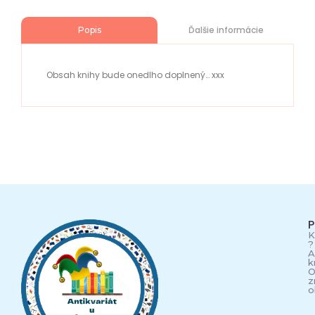
Ďalšie informácie
Popis
Obsah knihy bude onedlho doplnený… xxx
P
K
?
A
k
O
z
o