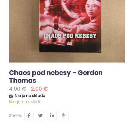
Chaos pod nebesy - Gordon
Thomas
4,00
€
2,00
€
Nie je na sklade
Nie je na sklade
Share: