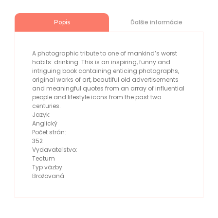
Ďalšie informácie
Popis
A photographic tribute to one of mankind’s worst
habits: drinking. This is an inspiring, funny and
intriguing book containing enticing photographs,
original works of art, beautiful old advertisements
and meaningful quotes from an array of influential
people and lifestyle icons from the past two
centuries.
Jazyk:
Anglický
Počet strán:
352
Vydavateľstvo:
Tectum
Typ väzby:
Brožovaná