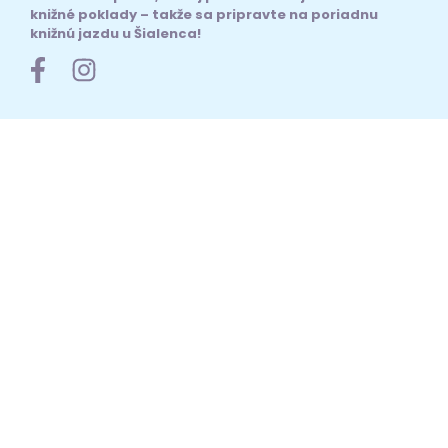
knižné poklady – takže sa pripravte na poriadnu
knižnú jazdu u Šialenca!