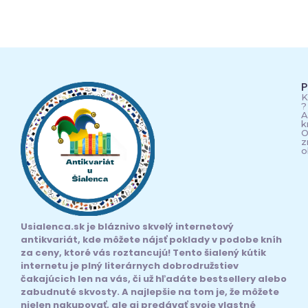
P
K
?
A
k
O
z
o
Usialenca.sk je bláznivo skvelý internetový
antikvariát, kde môžete nájsť poklady v podobe kníh
za ceny, ktoré vás roztancujú! Tento šialený kútik
internetu je plný literárnych dobrodružstiev
čakajúcich len na vás, či už hľadáte bestsellery alebo
zabudnuté skvosty. A najlepšie na tom je, že môžete
nielen nakupovať, ale aj predávať svoje vlastné