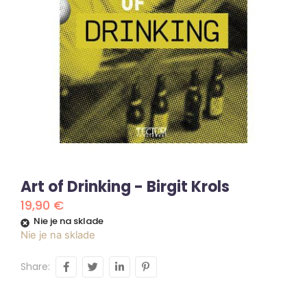
Art of Drinking - Birgit Krols
19,90
€
Nie je na sklade
Nie je na sklade
Share: