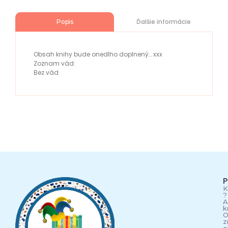
Ďalšie informácie
Popis
Obsah knihy bude onedlho doplnený… xxx
Zoznam vád:
Bez vád
P
K
?
A
k
O
z
o