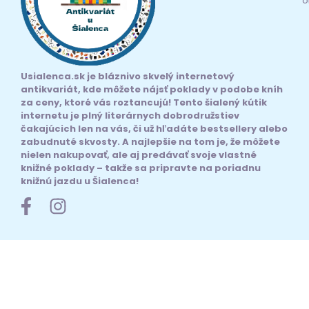
Usialenca.sk je bláznivo skvelý internetový
antikvariát, kde môžete nájsť poklady v podobe kníh
za ceny, ktoré vás roztancujú! Tento šialený kútik
internetu je plný literárnych dobrodružstiev
čakajúcich len na vás, či už hľadáte bestsellery alebo
zabudnuté skvosty. A najlepšie na tom je, že môžete
nielen nakupovať, ale aj predávať svoje vlastné
knižné poklady – takže sa pripravte na poriadnu
knižnú jazdu u Šialenca!