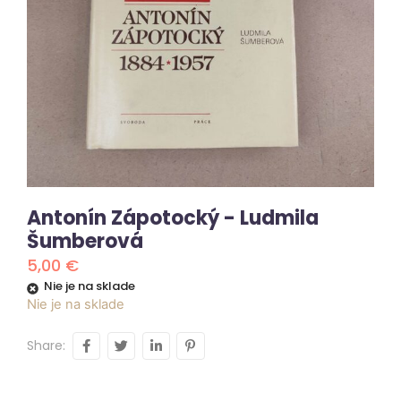
Antonín Zápotocký - Ludmila
Šumberová
5,00
€
Nie je na sklade
Nie je na sklade
Share: