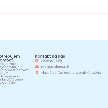
otrebujem
Kontakt na nás
omôcť
0905404999
de je moja
info@usialenca.sk
bjednávka ?
ko predať/darovať
Hlavná 221/25 90042 Dunajská Lužná
nihy ?
dstúpenie od
mluvy/Vrátenie
bjednávky