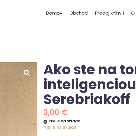
Domov
Obchod
Predaj knihy !
O
Ako ste na t
inteligenciou
Serebriakoff
3,00
€
Nie je na sklade
Nie je na sklade