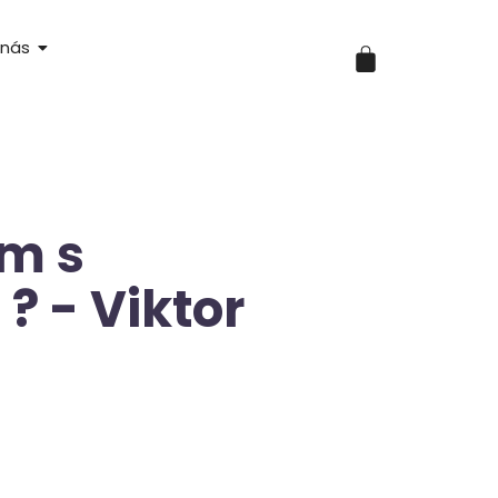
 nás
om s
 ? - Viktor