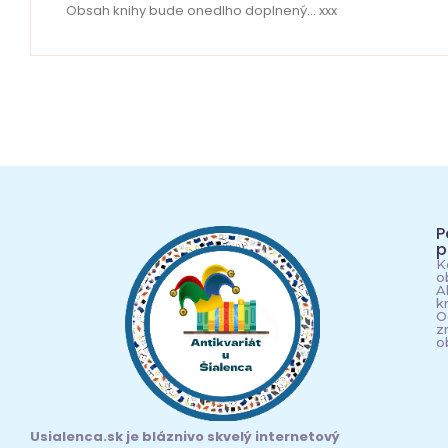
Obsah knihy bude onedlho doplnený… xxx
P
p
K
o
A
k
O
z
o
Usialenca.sk je bláznivo skvelý internetový