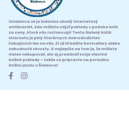
Usialenca.sk je bláznivo skvelý internetový
antikvariát, kde môžete nájsť poklady v podobe kníh
za ceny, ktoré vás roztancujú! Tento šialený kútik
internetu je plný literárnych dobrodružstiev
čakajúcich len na vás, či už hľadáte bestsellery alebo
zabudnuté skvosty. A najlepšie na tom je, že môžete
nielen nakupovať, ale aj predávať svoje vlastné
knižné poklady – takže sa pripravte na poriadnu
knižnú jazdu u Šialenca!