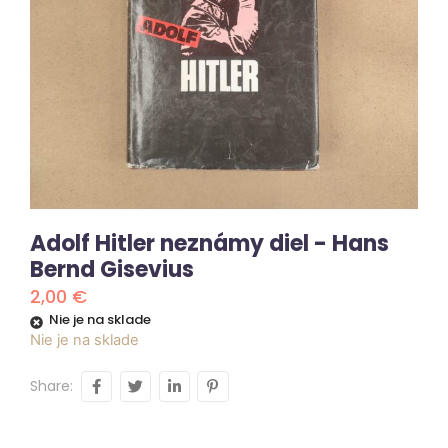
Adolf Hitler neznámy diel - Hans
Bernd Gisevius
2,00
€
Nie je na sklade
Nie je na sklade
Share: