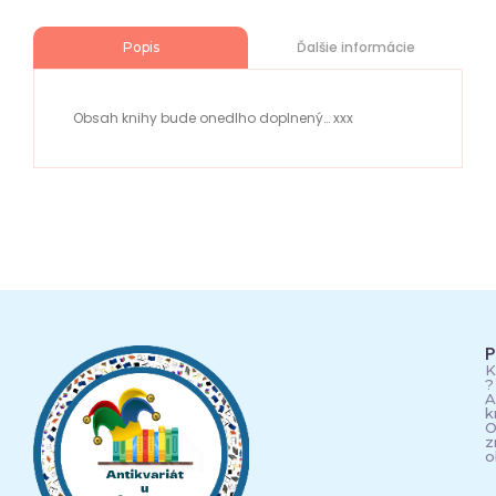
Ďalšie informácie
Popis
Obsah knihy bude onedlho doplnený… xxx
P
K
?
A
k
O
z
o