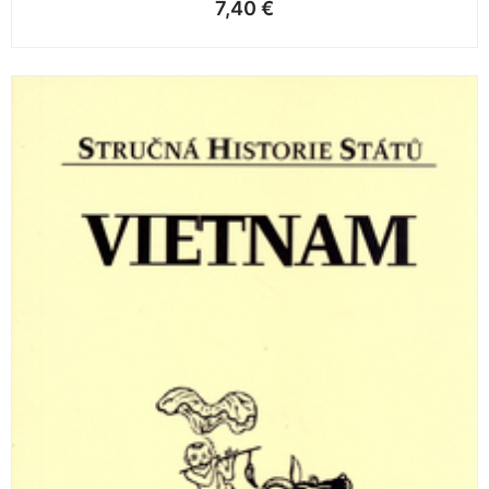
7,40
€