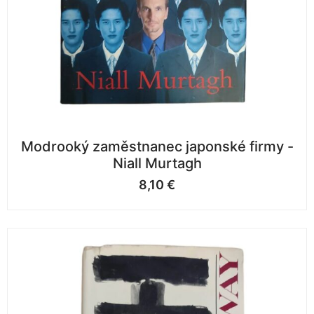
Modrooký zaměstnanec japonské firmy -
Niall Murtagh
8,10
€