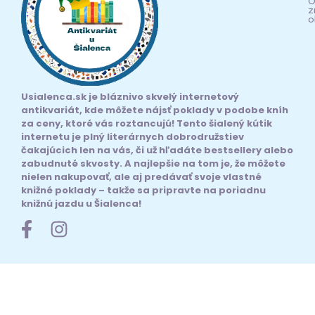
O
z
o
Usialenca.sk je bláznivo skvelý internetový
antikvariát, kde môžete nájsť poklady v podobe kníh
za ceny, ktoré vás roztancujú! Tento šialený kútik
internetu je plný literárnych dobrodružstiev
čakajúcich len na vás, či už hľadáte bestsellery alebo
zabudnuté skvosty. A najlepšie na tom je, že môžete
nielen nakupovať, ale aj predávať svoje vlastné
knižné poklady – takže sa pripravte na poriadnu
knižnú jazdu u Šialenca!