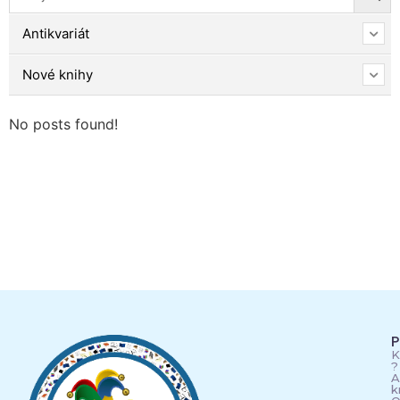
Antikvariát
Nové knihy
No posts found!
P
K
?
A
k