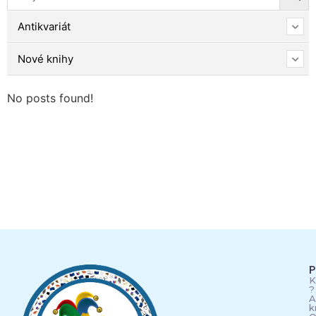
Antikvariát
Nové knihy
No posts found!
P
K
?
A
k