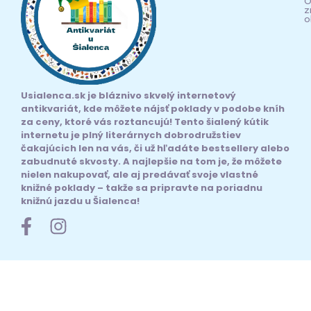
O
z
o
Usialenca.sk je bláznivo skvelý internetový
antikvariát, kde môžete nájsť poklady v podobe kníh
za ceny, ktoré vás roztancujú! Tento šialený kútik
internetu je plný literárnych dobrodružstiev
čakajúcich len na vás, či už hľadáte bestsellery alebo
zabudnuté skvosty. A najlepšie na tom je, že môžete
nielen nakupovať, ale aj predávať svoje vlastné
knižné poklady – takže sa pripravte na poriadnu
knižnú jazdu u Šialenca!