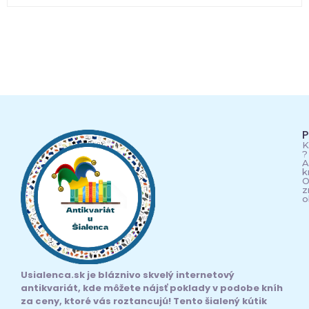
P
K
?
A
k
O
z
o
Usialenca.sk je bláznivo skvelý internetový
antikvariát, kde môžete nájsť poklady v podobe kníh
za ceny, ktoré vás roztancujú! Tento šialený kútik