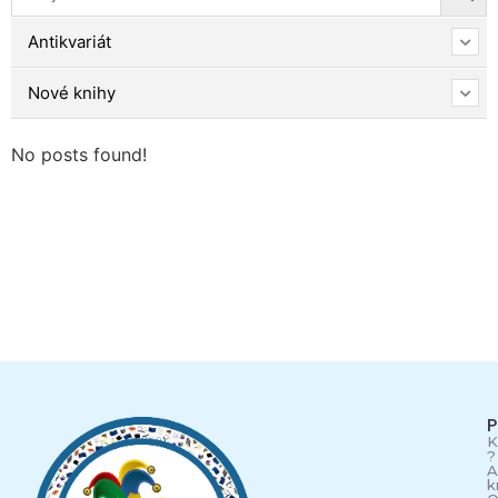
Antikvariát
Nové knihy
No posts found!
P
K
?
A
k