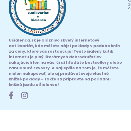
O
z
o
Usialenca.sk je bláznivo skvelý internetový
antikvariát, kde môžete nájsť poklady v podobe kníh
za ceny, ktoré vás roztancujú! Tento šialený kútik
internetu je plný literárnych dobrodružstiev
čakajúcich len na vás, či už hľadáte bestsellery alebo
zabudnuté skvosty. A najlepšie na tom je, že môžete
nielen nakupovať, ale aj predávať svoje vlastné
knižné poklady – takže sa pripravte na poriadnu
knižnú jazdu u Šialenca!