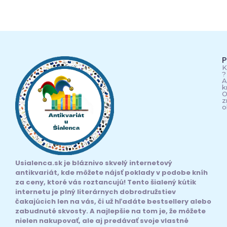
P
K
?
A
k
O
z
o
Usialenca.sk je bláznivo skvelý internetový
antikvariát, kde môžete nájsť poklady v podobe kníh
za ceny, ktoré vás roztancujú! Tento šialený kútik
internetu je plný literárnych dobrodružstiev
čakajúcich len na vás, či už hľadáte bestsellery alebo
zabudnuté skvosty. A najlepšie na tom je, že môžete
nielen nakupovať, ale aj predávať svoje vlastné