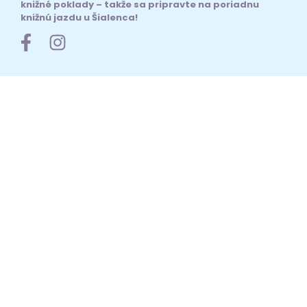
knižné poklady – takže sa pripravte na poriadnu
knižnú jazdu u Šialenca!