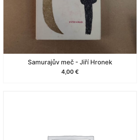
Samurajův meč - Jiří Hronek
4,00
€