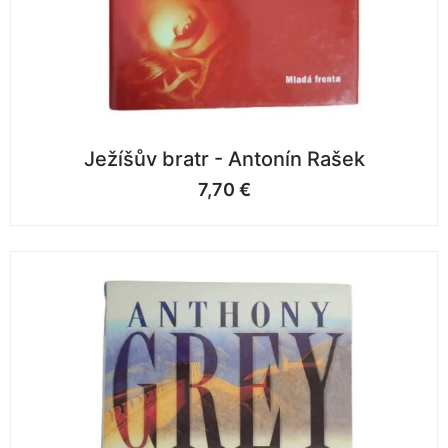
Ježíšův bratr - Antonín Rašek
7,70
€