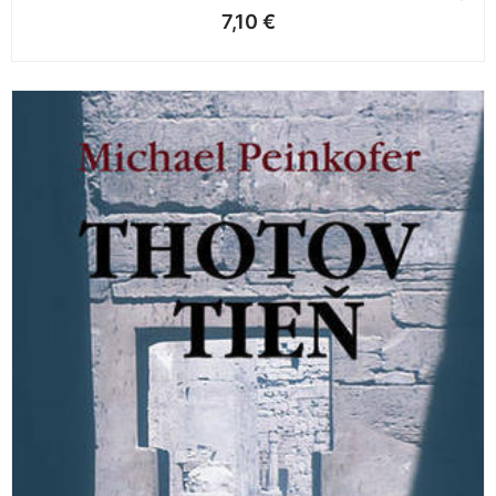
7,10
€